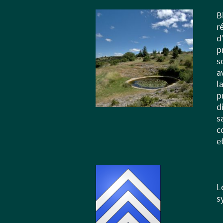
B
r
d
p
s
a
l
p
d
s
c
e
L
s