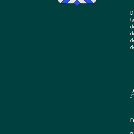
D
l
d
d
d
d
E
D