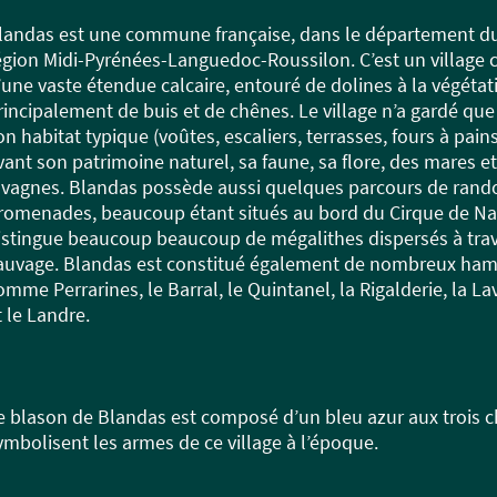
landas est une commune française, dans le département du 
égion Midi-Pyrénées-Languedoc-Roussilon. C’est un village 
’une vaste étendue calcaire, entouré de dolines à la végétat
rincipalement de buis et de chênes. Le village n’a gardé q
on habitat typique (voûtes, escaliers, terrasses, fours à pai
vant son patrimoine naturel, sa faune, sa flore, des mares 
avagnes. Blandas possède aussi quelques parcours de rand
romenades, beaucoup étant situés au bord du Cirque de Nav
istingue beaucoup beaucoup de mégalithes dispersés à tra
auvage. Blandas est constitué également de nombreux hame
omme Perrarines, le Barral, le Quintanel, la Rigalderie, la La
t le Landre.
e blason de Blandas est composé d’un bleu azur aux trois c
ymbolisent les armes de ce village à l’époque.