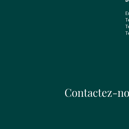
E
T
T
T
Contactez-n