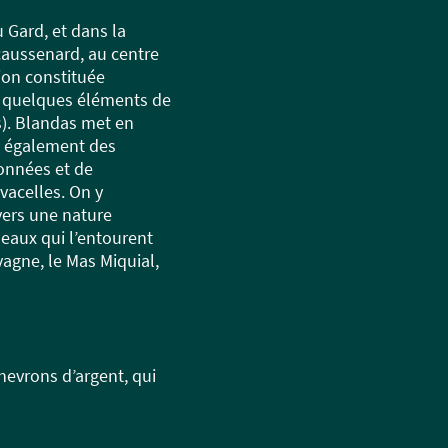
Gard, et dans la
caussenard, au centre
ion constituée
ue quelques éléments de
ns). Blandas met en
et également des
onnées et de
acelles. On y
vers une nature
aux qui l’entourent
vagne, le Mas Miquial,
hevrons d’argent, qui