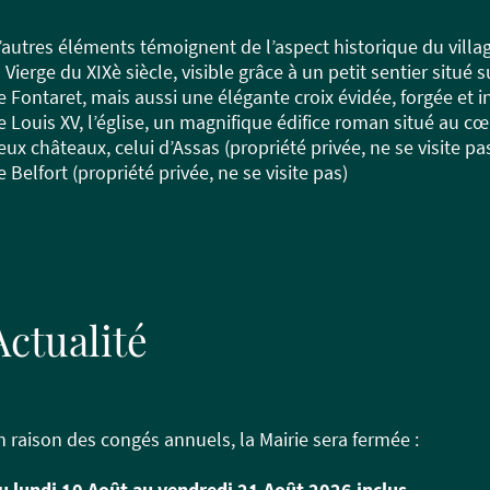
’autres éléments témoignent de l’aspect historique du vill
a Vierge du XIXè siècle, visible grâce à un petit sentier situé 
e Fontaret, mais aussi une élégante croix évidée, forgée et i
e Louis XV, l’église, un magnifique édifice roman situé au cœ
eux châteaux, celui d’Assas (propriété privée, ne se visite pa
e Belfort (propriété privée, ne se visite pas)
Actualité
n raison des congés annuels,
la Mairie sera fermée
:
u lundi 10 Août au vendredi 21 Août 2026 inclus